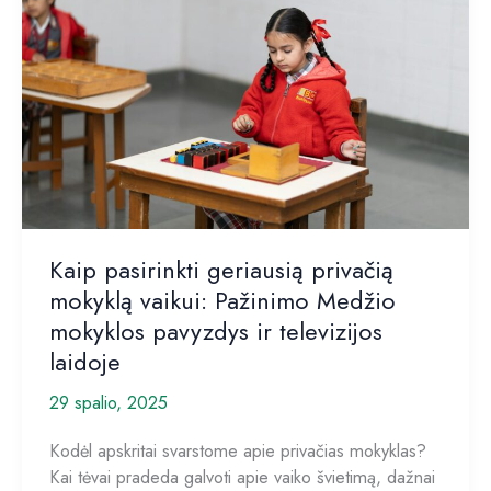
kaip
pasirinkti
teisingai
ir
sutaupyti
iki
40
%
remonto
išlaidų
Kaip pasirinkti geriausią privačią
mokyklą vaikui: Pažinimo Medžio
mokyklos pavyzdys ir televizijos
laidoje
29 spalio, 2025
Kodėl apskritai svarstome apie privačias mokyklas?
Kai tėvai pradeda galvoti apie vaiko švietimą, dažnai