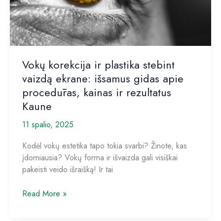
konsultacijos
pacientams
Vokų korekcija ir plastika stebint
vaizdą ekrane: išsamus gidas apie
procedūras, kainas ir rezultatus
Kaune
11 spalio, 2025
Kodėl vokų estetika tapo tokia svarbi? Žinote, kas
įdomiausia? Vokų forma ir išvaizda gali visiškai
pakeisti veido išraišką! Ir tai
Vokų
Read More »
korekcija
ir