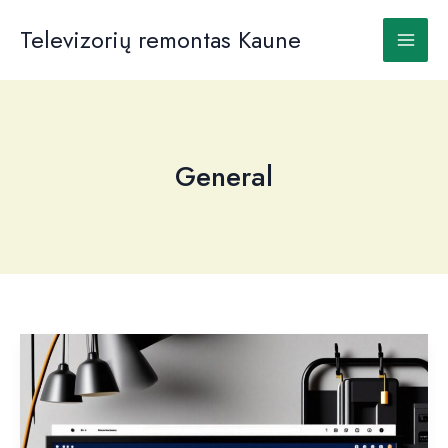
Pereiti
prie
Televizorių remontas Kaune
turinio
General