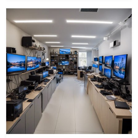
plastika
stebint
vaizdą
ekrane:
išsamus
gidas
apie
procedūras,
kainas
ir
rezultatus
Kaune