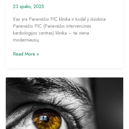
23 spalio, 2025
Kas yra Panevėžio PIC klinika ir kodėl ji išsiskiria
Panevėžio PIC (Panevėžio intervencinės
kardiologijos centras) klinika – tai viena
moderniausių
Panevėžio
Read More »
PIC
klinikos
paslaugos
televizijos
reklamose:
išsamios
gydymo
procedūrų
ir
specialistų