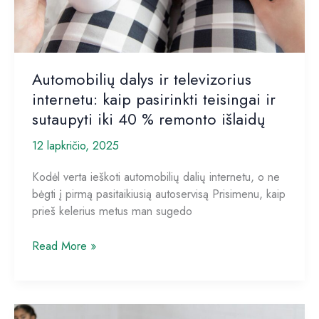
sistemos
Automobilių dalys ir televizorius
internetu: kaip pasirinkti teisingai ir
sutaupyti iki 40 % remonto išlaidų
12 lapkričio, 2025
Kodėl verta ieškoti automobilių dalių internetu, o ne
bėgti į pirmą pasitaikiusią autoservisą Prisimenu, kaip
prieš kelerius metus man sugedo
Automobilių
Read More »
dalys
ir
televizorius
internetu: