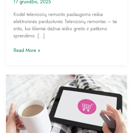
17 gruodžio, 2025
Kodėl televizorių remonto paslaugoms reikia
elektroninės parduotuvės Televizorių remontas – tai
sritis, kur klientai dažnai ieško greito ir patikimo
sprendimo. […]
Kaip
Read More »
sukurti
elektroninę
parduotuvę
televizorių
remonto
paslaugoms:
nuo
užsakymo
pateikimo
iki
atsiskaitymo