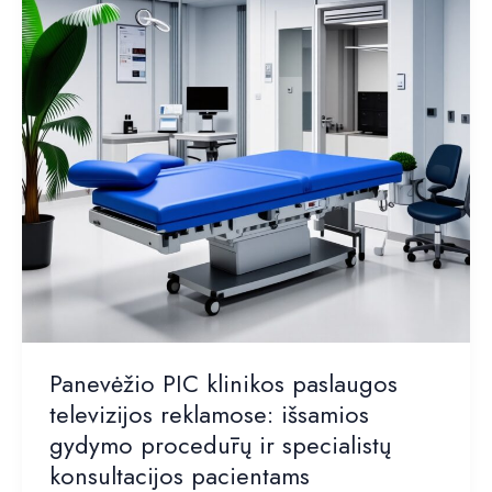
instrukcija
savininkams
–
paprasčiau
nei
pajungti
televizorių
Panevėžio PIC klinikos paslaugos
televizijos reklamose: išsamios
gydymo procedūrų ir specialistų
konsultacijos pacientams