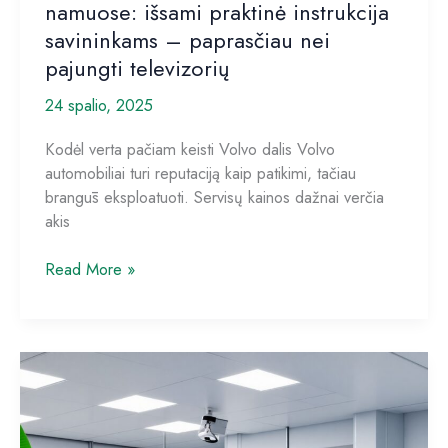
namuose: išsami praktinė instrukcija
savininkams – paprasčiau nei
pajungti televizorių
24 spalio, 2025
Kodėl verta pačiam keisti Volvo dalis Volvo
automobiliai turi reputaciją kaip patikimi, tačiau
brangūs eksploatuoti. Servisų kainos dažnai verčia
akis
Volvo
Read More »
dalių
parinkimas
ir
keitimas
namuose:
išsami
praktinė