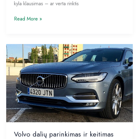
kyla klausimas – ar verta rinktis
Kaip
Read More »
pasirinkti
geriausią
privačią
mokyklą
vaikui:
Pažinimo
Medžio
mokyklos
pavyzdys
ir
televizijos
laidoje
Volvo dalių parinkimas ir keitimas