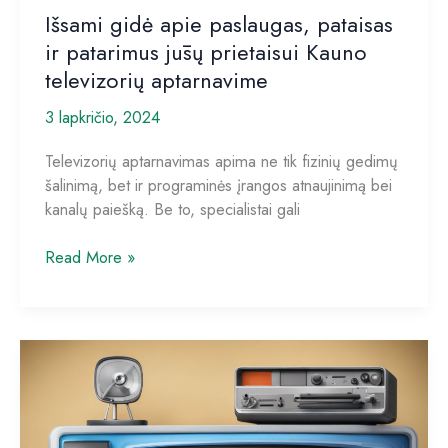
Išsami gidė apie paslaugas, pataisas
ir patarimus jūsų prietaisui Kauno
televizorių aptarnavime
3 lapkričio, 2024
Televizorių aptarnavimas apima ne tik fizinių gedimų
šalinimą, bet ir programinės įrangos atnaujinimą bei
kanalų paiešką. Be to, specialistai gali
Išsami
Read More »
gidė
apie
paslaugas,
pataisas
ir
patarimus
jūsų