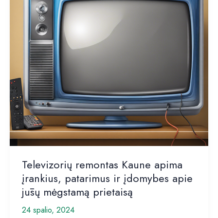
prietaisui
Kauno
televizorių
aptarnavime
Televizorių remontas Kaune apima
įrankius, patarimus ir įdomybes apie
jūsų mėgstamą prietaisą
24 spalio, 2024